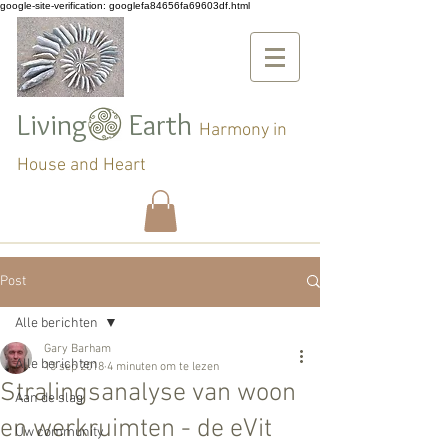
google-site-verification: googlefa84656fa69603df.html
Living Earth
Harmony in
House and Heart
Post
Alle berichten
Gary Barham
Alle berichten
13 sep 2018
4 minuten om te lezen
Stralingsanalyse van woon
Aan de slag
en werkruimten - de eVit
Uw community