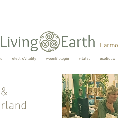
Living Earth
Harmon
od
electroVitality
woonBiologie
vitatec
ecoBouw
 &
erland