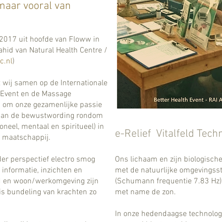
maar vooral van
 2017 uit hoofde van Floww in
id van Natural Health Centre /
c.nl
)
 wij samen op de Internationale
 Event en de Massage
 om onze gezamenlijke passie
n aan de bewustwording rondom
ioneel, mentaal en spiritueel) in
e-Relief Vitalfeld Tech
e maatschappij.
eder perspectief electro smog
Ons lichaam en zijn biologisch
 informatie, inzichten en
met de natuurlijke omgevingsst
d en woon/werkomgeving zijn
(Schumann frequentie 7.83 Hz) 
 is bundeling van krachten zo
met name de zon.
In onze hedendaagse technolo