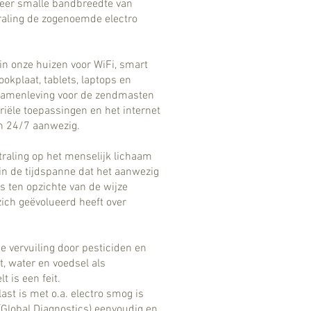
zeer smalle bandbreedte van
raling de zogenoemde electro
in onze huizen voor WiFi, smart
okplaat, tablets, laptops en
 samenleving voor de zendmasten
riële toepassingen en het internet
en 24/7 aanwezig.
traling op het menselijk lichaam
in de tijdspanne dat het aanwezig
is ten opzichte van de wijze
ich geëvolueerd heeft over
e vervuiling door pesticiden en
t, water en voedsel als
 is een feit.
st is met o.a. electro smog is
(Global Diagnostics) eenvoudig en