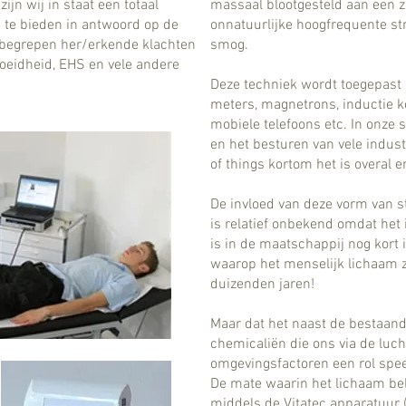
ijn wij in staat een totaal
massaal blootgesteld aan een 
 te bieden in antwoord op de
onnatuurlijke hoogfrequente st
begrepen her/erkende klachten
smog.
oeidheid, EHS en vele andere
Deze techniek wordt toegepast 
meters, magnetrons, inductie ko
mobiele telefoons etc. In onze
en het besturen van vele indust
of things kortom het is overal 
De invloed van deze vorm van s
is relatief onbekend omdat het 
is in de maatschappij nog kort 
waarop het menselijk lichaam z
duizenden jaren!
Maar dat het naast de bestaand
chemicaliën die ons via de luch
omgevingsfactoren een rol speelt
De mate waarin het lichaam bela
middels de Vitatec apparatuur 