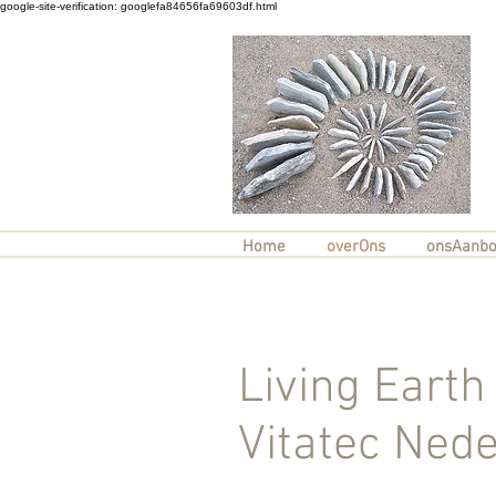
google-site-verification: googlefa84656fa69603df.html
Home
overOns
onsAanb
Living Earth
Vitatec Ned