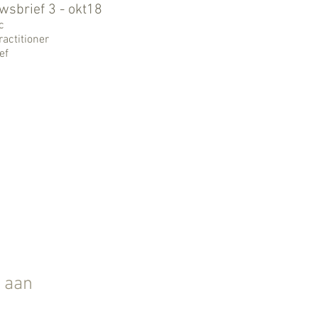
wsbrief 3 - okt18
c
ractitioner
ef
e aan