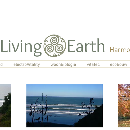
Living Earth
Harmon
od
electroVitality
woonBiologie
vitatec
ecoBouw