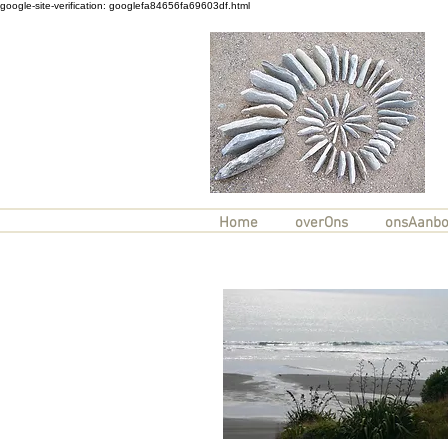
google-site-verification: googlefa84656fa69603df.html
Home
overOns
onsAanb