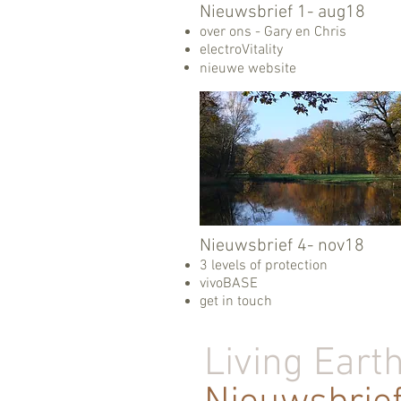
Nieuwsbrief​ 1- aug18
over ons - Gary en Chris
electroVitality
nieuwe website
Nieuwsbrief 4- nov18
3 levels of protection
vivoBASE
get in touch
Living Eart