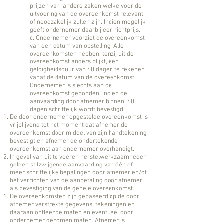
prijzen van andere zaken welke voor de
uitvoering van de overeenkomst relevant
of noodzakelijk zullen zijn. Indien mogelijk
geeft ondernemer daarbij een richtprijs.
c. Ondernemer voorziet de overeenkomst
van een datum van opstelling. Alle
overeenkomsten hebben, tenzij uit de
overeenkomst anders blijkt, een
geldigheidsduur van 60 dagen te rekenen
vanaf de datum van de overeenkomst.
Ondernemer is slechts aan de
overeenkomst gebonden, indien de
aanvaarding door afnemer binnen 60
dagen schriftelijk wordt bevestigd.
De door ondernemer opgestelde overeenkomst is
vrijblijvend tot het moment dat afnemer de
overeenkomst door middel van zijn handtekening
bevestigt en afnemer de ondertekende
overeenkomst aan ondernemer overhandigt.
In geval van uit te voeren herstelwerkzaamheden
gelden stilzwijgende aanvaarding van één of
meer schriftelijke bepalingen door afnemer en/of
het verrichten van de aanbetaling door afnemer
als bevestiging van de gehele overeenkomst.
De overeenkomsten zijn gebaseerd op de door
afnemer verstrekte gegevens, tekeningen en
daaraan ontleende maten en eventueel door
ondernemer genomen maten. Afnemer is