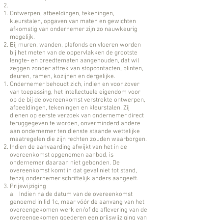
Ontwerpen, afbeeldingen, tekeningen,
kleurstalen, opgaven van maten en gewichten
afkomstig van ondernemer zijn zo nauwkeurig
mogelijk.
Bij muren, wanden, plafonds en vloeren worden
bij het meten van de oppervlakken de grootste
lengte- en breedtematen aangehouden, dat wil
zeggen zonder aftrek van stopcontacten, plinten,
deuren, ramen, kozijnen en dergelijke.
Ondernemer behoudt zich, indien en voor zover
van toepassing, het intellectuele eigendom voor
op de bij de overeenkomst verstrekte ontwerpen,
afbeeldingen, tekeningen en kleurstalen. Zij
dienen op eerste verzoek van ondernemer direct
teruggegeven te worden, onverminderd andere
aan ondernemer ten dienste staande wettelijke
maatregelen die zijn rechten zouden waarborgen.
Indien de aanvaarding afwijkt van het in de
overeenkomst opgenomen aanbod, is
ondernemer daaraan niet gebonden. De
overeenkomst komt in dat geval niet tot stand,
tenzij ondernemer schriftelijk anders aangeeft.
Prijswijziging
a. Indien na de datum van de overeenkomst
genoemd in lid 1c, maar vóór de aanvang van het
overeengekomen werk en/of de aflevering van de
overeengekomen goederen een prijswijziging van