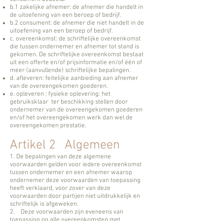
b.1 zakelijke afnemer: de afnemer die handelt in
de uitoefening van een beroep of bedrijf.
b.2 consument: de afnemer die niet handelt in de
uitoefening van een beroep of bedrijf.
c. overeenkomst: de schriftelijke overeenkomst
die tussen ondernemer en afnemer tot stand is
gekomen. De schriftelijke overeenkomst bestaat
uit een offerte en/of prijsinformatie en/of één of
meer (aanvullende) schriftelijke bepalingen.
d. afleveren: feitelijke aanbieding aan afnemer
van de overeengekomen goederen.
e. opleveren ; fysieke oplevering: het
gebruiksklaar ter beschikking stellen door
ondernemer van de overeengekomen goederen
en/of het overeengekomen werk dan wel de
overeengekomen prestatie.
Artikel 2 Algemeen
1. De bepalingen van deze algemene
voorwaarden gelden voor iedere overeenkomst
tussen ondernemer en een afnemer waarop
ondernemer deze voorwaarden van toepassing
heeft verklaard, voor zover van deze
voorwaarden door partijen niet uitdrukkelijk en
schriftelijk is afgeweken.
2. Deze voorwaarden zijn eveneens van
toepassing op alle overeenkomsten met