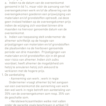
a. Indien na de datum van de overeenkomst
genoemd in lid 1c, maar vóór de aanvang van het
overeengekomen werk en/of de aflevering van de
overeengekomen goederen een prijswijziging van
materialen en/of grondstoffen optreedt, zal deze
geen invloed hebben op de overeengekomen prijs
indien de wijziging zich voordoet binnen drie
maanden na hiervoor genoemde datum van de
overeenkomst.
b. Indien van toepassing stelt ondernemer de
afnemer schriftelijk op de hoogte van
prijsstijgingen van materialen en/of grondstoffen
die plaatsvinden na de hierboven genoemde
periode van drie maanden. Prijsstijgingen van
materialen en/of grondstoffen zijn in dit geval
voor risico van afnemer. Indien zich zulks
voordoet, heeft afnemer de mogelijkheid om
hetzij te annuleren hetzij zich akkoord te
verklaren met de hogere prijs.
De aanbetaling
- Aanneming van werk ; werk in regie
Ondernemer vraagt afnemer bij het aangaan
van een overeenkomst die aanneming van werk
dan wel werk in regie betreft een aanbetaling van
35% van de overeengekomen som resp. 35% van
de geschatte som.
- Herstelwerkzaamheden welke niet vallen
onder de garantie zoals beschreven in artikel 10