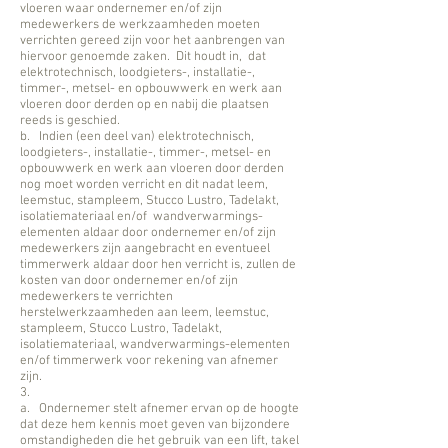
vloeren waar ondernemer en/of zijn
medewerkers de werkzaamheden moeten
verrichten gereed zijn voor het aanbrengen van
hiervoor genoemde zaken. Dit houdt in, dat
elektrotechnisch, loodgieters-, installatie-,
timmer-, metsel- en opbouwwerk en werk aan
vloeren door derden op en nabij die plaatsen
reeds is geschied.
b. Indien (een deel van) elektrotechnisch,
loodgieters-, installatie-, timmer-, metsel- en
opbouwwerk en werk aan vloeren door derden
nog moet worden verricht en dit nadat leem,
leemstuc, stampleem, Stucco Lustro, Tadelakt,
isolatiemateriaal en/of wandverwarmings-
elementen aldaar door ondernemer en/of zijn
medewerkers zijn aangebracht en eventueel
timmerwerk aldaar door hen verricht is, zullen de
kosten van door ondernemer en/of zijn
medewerkers te verrichten
herstelwerkzaamheden aan leem, leemstuc,
stampleem, Stucco Lustro, Tadelakt,
isolatiemateriaal, wandverwarmings-elementen
en/of timmerwerk voor rekening van afnemer
zijn.
3.
a. Ondernemer stelt afnemer ervan op de hoogte
dat deze hem kennis moet geven van bijzondere
omstandigheden die het gebruik van een lift, takel