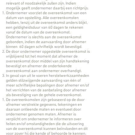
relevant of noodzakelijk zullen zijn. Indien
mogelijk geeft ondernemer daarbij een richtprijs.
Ondernemer voorziet de overeenkomst van een
datum van opstelling. Alle overeenkomsten
hebben, tenzij uit de overeenkomst anders blijkt,
een geldigheidsduur van 60 dagen te rekenen
vanaf de datum van de overeenkomst.
Ondernemer is slechts aan de overeenkomst
gebonden, indien de aanvaarding door afnemer
binnen 60 dagen schriftelijk wordt bevestigd.
De door ondernemer opgestelde overeenkomst is
vrijblijvend tot het moment dat afnemer de
overeenkomst door middel van zijn handtekening
bevestigt en afnemer de ondertekende
overeenkomst aan ondernemer overhandigt.
In geval van uit te voeren herstelwerkzaamheden
gelden stilzwijgende aanvaarding van één of
meer schriftelijke bepalingen door afnemer en/of
het verrichten van de aanbetaling door afnemer
als bevestiging van de gehele overeenkomst.
De overeenkomsten zijn gebaseerd op de door
afnemer verstrekte gegevens, tekeningen en
daaraan ontleende maten en eventueel door
ondernemer genomen maten. Afnemer is
verplicht om ondernemer te informeren over
feiten en/of omstandigheden die de uitvoering
van de overeenkomst kunnen beïnvloeden en dit
voor zover hij die kende of behoorde te kennen.