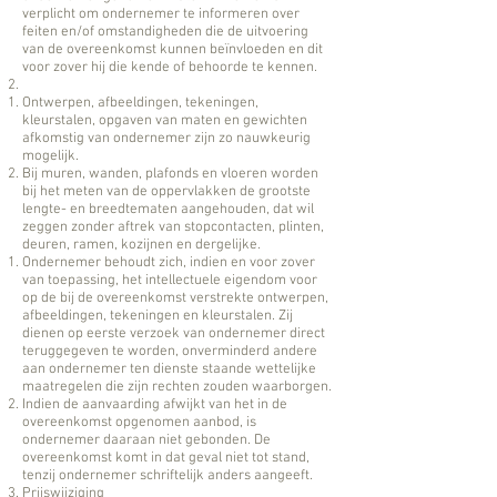
verplicht om ondernemer te informeren over
feiten en/of omstandigheden die de uitvoering
van de overeenkomst kunnen beïnvloeden en dit
voor zover hij die kende of behoorde te kennen.
Ontwerpen, afbeeldingen, tekeningen,
kleurstalen, opgaven van maten en gewichten
afkomstig van ondernemer zijn zo nauwkeurig
mogelijk.
Bij muren, wanden, plafonds en vloeren worden
bij het meten van de oppervlakken de grootste
lengte- en breedtematen aangehouden, dat wil
zeggen zonder aftrek van stopcontacten, plinten,
deuren, ramen, kozijnen en dergelijke.
Ondernemer behoudt zich, indien en voor zover
van toepassing, het intellectuele eigendom voor
op de bij de overeenkomst verstrekte ontwerpen,
afbeeldingen, tekeningen en kleurstalen. Zij
dienen op eerste verzoek van ondernemer direct
teruggegeven te worden, onverminderd andere
aan ondernemer ten dienste staande wettelijke
maatregelen die zijn rechten zouden waarborgen.
Indien de aanvaarding afwijkt van het in de
overeenkomst opgenomen aanbod, is
ondernemer daaraan niet gebonden. De
overeenkomst komt in dat geval niet tot stand,
tenzij ondernemer schriftelijk anders aangeeft.
Prijswijziging