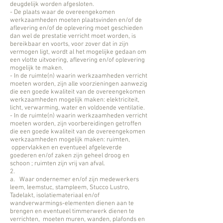
deugdelijk worden afgesloten.
- De plaats waar de overeengekomen
werkzaamheden moeten plaatsvinden en/of de
aflevering en/of de oplevering moet geschieden
dan wel de prestatie verricht moet worden, is
bereikbaar en voorts, voor zover dat in zijn
vermogen ligt, wordt al het mogelijke gedaan om
een vlotte uitvoering, aflevering en/of oplevering
mogelijk te maken.
- In de ruimte(n) waarin werkzaamheden verricht
moeten worden, zijn alle voorzieningen aanwezig
die een goede kwaliteit van de overeengekomen
werkzaamheden mogelijk maken: elektriciteit,
licht, verwarming, water en voldoende ventilatie.
- In de ruimte(n) waarin werkzaamheden verricht
moeten worden, zijn voorbereidingen getroffen
die een goede kwaliteit van de overeengekomen
werkzaamheden mogelijk maken: ruimten,
oppervlakken en eventueel afgeleverde
goederen en/of zaken zijn geheel droog en
schoon ; ruimten zijn vrij van afval.
2.
a. Waar ondernemer en/of zijn medewerkers
leem, leemstuc, stampleem, Stucco Lustro,
Tadelakt, isolatiemateriaal en/of
wandverwarmings-elementen dienen aan te
brengen en eventueel timmerwerk dienen te
verrichten, moeten muren, wanden, plafonds en