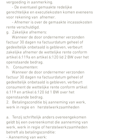
vergoeding in aanmerking.
- De eventueel gemaakte redelijke
gerechtelijke en executiekosten komen eveneens
voor rekening van afnemer.
- Afnemer is over de gemaakte incassokosten
rente verschuldigd.
g. Zakelijke afnemers:
Wanneer de door ondernemer verzonden
factuur 30 dagen na factuurdatum geheel of
gedeeltelijk onbetaald is gebleven, verbeurt
zakelijke afnemer de wettelijke rente conform
artikel 6:119a en artikel 6:120 lid 2 BW over het
openstaande bedrag.
h. Consumenten:
Wanneer de door ondernemer verzonden
factuur 30 dagen na factuurdatum geheel of
gedeeltelijk onbetaald is gebleven, verbeurt
consument de wettelijke rente conform artikel
6:119 en artikel 6:120 lid 1 BW over het
openstaande bedrag.
2. Betalingsconditie bij aanneming van werk,
werk in regie en herstelwerkzaamheden
a. Tenzij schriftelijk anders overeengekomen
geldt bij een overeenkomst die aanneming van
werk, werk in regie of herstelwerkzaamheden
betreft als betalingsconditie:
- Aanneming van werk: