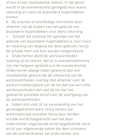
of een kraan noodzakelijk maken. In dat geval
wordt in de overeenkomst geregeld voor wiens
rekening en risico de bijzondere hulpmiddelen
komen.
b. Bij onjuiste of onvolledige informatie door
afnemer zijn de kosten van het gebruik van
bijzondere hulpmiddelen voor diens rekening.
c. Schade die ontstaat ten gevolge van het
gebruik van bijzondere hulpmiddelen is voor risico
en rekening van degene die deze gebruikt, tenzij
de schade hem niet kan worden toegerekend.
4. Ondernemer dient de werkzaamheden
zodanig uit te voeren, dat zij in overeenstemming
zijn met hetgeen gesteld is in de overeenkomst.
Ondernemer pleegt indien gewenst dan wel
noodzakelijk gedurende de uitvoering van de
werkzaamheden overleg met afnemer over de
aard en hoedanigheid van de tot dan toe verrichte
werkzaamheden dan wel de tot dan toe
geleverde prestatie en/of over de voortgang van
de werkzaamheden.
a. Indien zich vóór of na aanvaarding van het
gereedgekomen werk hetzij verlies van
werkmateriaal voordoet hetzij door derden
schade wordt toegebracht aan het door
ondernemer uitgevoerde en/of opgeleverde werk
en/of aan afgeleverde zaken die deel uitmaken
van de overeenkomst, zal ondernemer zich