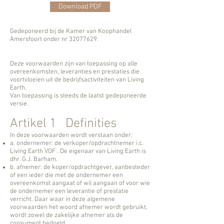
Download PDF
Gedeponeerd bij de Kamer van Koophandel
Amersfoort onder nr
32077629
.
Deze voorwaarden zijn van toepassing op alle
overeenkomsten, leveranties en prestaties die
voortvloeien uit de bedrijfsactiviteiten van Living
Earth.
Van toepassing is steeds de laatst gedeponeerde
versie.
Artikel 1 Definities
In deze voorwaarden wordt verstaan onder:
a. ondernemer: de verkoper/opdrachtnemer i.c.
Living Earth VOF . De eigenaar van Living Earth is
dhr. G.J. Barham.
b. afnemer: de koper/opdrachtgever, aanbesteder
of een ieder die met de ondernemer een
overeenkomst aangaat of wil aangaan of voor wie
de ondernemer een leverantie of prestatie
verricht. Daar waar in deze algemene
voorwaarden het woord afnemer wordt gebruikt,
wordt zowel de zakelijke afnemer als de
consument bedoeld.