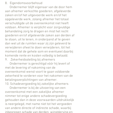
8. Eigendomsvoorbehoud
Ondernemer blijft eigenaar van de door hem
aan afnemer verkochte goederen, afgeleverde
zaken en/of het uitgevoerde werk en/of het
opgeleverde werk, zolang afnemer het totaal
verschuldigde uit de overeenkomst niet heeft
voldaan. Afnemer is verplicht voor zorgvuldige
behandeling zorg te dragen en mist het recht
goederen en/of afgeleverde zaken aan derden af
te staan, uit te lenen, in onderpand af te geven
dan wel uit de ruimten waar zij zijn geleverd te
verwijderen ofwel te doen verwijderen, tòt het
moment dat de gehele som en eventueel daarbij
komende rente en kosten volledig is betaald.
9. Zekerheidsstelling bij afnemers
Ondernemer is gerechtigd vóór hij levert of
met de levering of nakoming van de
overeenkomst wenst voort te gaan voldoende
zekerheid te vorderen voor het nakomen van de
betalingsverplichtingen van afnemer.
10. Schadevergoeding bij zakelijke afnemers
Ondernemer is bij de uitvoering van een
overeenkomst met een zakelijke afnemer
nimmer tot enige andere schadevergoeding
gehouden dan in deze voorwaarden uitdrukkelijk
is neergelegd, met name niet tot het vergoeden
van andere directe of indirecte schade, waarbij
inbegrepen schade van derden, winstderving en