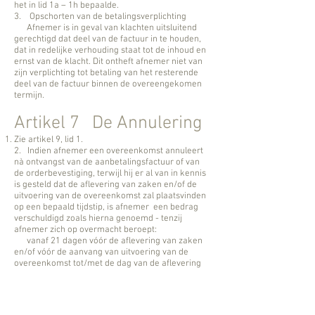
het in lid 1a – 1h bepaalde.
3. Opschorten van de betalingsverplichting
Afnemer is in geval van klachten uitsluitend
gerechtigd dat deel van de factuur in te houden,
dat in redelijke verhouding staat tot de inhoud en
ernst van de klacht. Dit ontheft afnemer niet van
zijn verplichting tot betaling van het resterende
deel van de factuur binnen de overeengekomen
termijn.
Artikel 7 De Annulering
Zie artikel 9, lid 1.
2. Indien afnemer een overeenkomst annuleert
nà ontvangst van de aanbetalingsfactuur of van
de orderbevestiging, terwijl hij er al van in kennis
is gesteld dat de aflevering van zaken en/of de
uitvoering van de overeenkomst zal plaatsvinden
op een bepaald tijdstip, is afnemer een bedrag
verschuldigd zoals hierna genoemd - tenzij
afnemer zich op overmacht beroept:
vanaf 21 dagen vóór de aflevering van zaken
en/of vóór de aanvang van uitvoering van de
overeenkomst tot/met de dag van de aflevering
en/of de uitvoering van de overeenkomst
tenminste de som van Eur 250,- inclusief B.T.W.,
welke vermeerderd wordt met materiaalkosten
en andere met de aflevering en/of met de