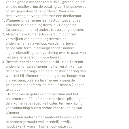
van de gehele overeenkomst, is hij gerechtigd om
bij elke deellevering de betaling van het geleverde
of het gepresteerde te vorderen. Voor elke
deellevering ontvangt afnemer een deelfactuur.
Wanneer ondernemer een factuur toezendt aan
afnemer, is de betalingstermijn 21 dagen na
factuurdatum, tenzij anders is overeengekomen.
Afnemer is automatisch in verzuim door het
verstrijken van de betalingstermijn en
ondernemer is na verloop van de hierboven
genoemde termijn bevoegd zonder nadere
ingebrekestelling tot invordering over te gaan van
het aan hem verschuldigde bedrag.
Onverminderd het bepaalde in lid 1c en 1d zendt
ondernemer aan afnemer na het verstrijken van
de betalingstermijn één betalingsherinnering dan
wel stelt hij afnemer mondeling op de hoogte van
zijn verzuim, waarna hij afnemer alsnog de
gelegenheid geeft om de factuur binnen 7 dagen
te voldoen.
- Is afnemer in gebreke of in verzuim met het
nakomen van één of meer van zijn verplichtingen,
dan komen alle redelijke kosten ter verkrijging
van voldoening buiten rechte voor rekening van
afnemer.
- Indien ondernemer aantoont hogere kosten
te hebben gemaakt welke redelijkerwijs
noodzakelijk waren, komen ook deze voor