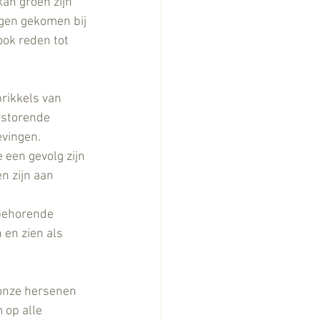
an groen zijn 
egen gekomen bij 
ok reden tot 
prikkels van 
rstorende 
evingen.
 een gevolg zijn 
n zijn aan 
behorende  
en zien als 
onze hersenen 
 op alle 