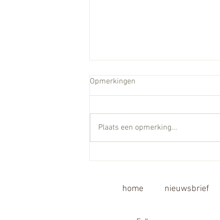
Opmerkingen
Plaats een opmerking...
A new Wholistic Science
home
nieuwsbrief