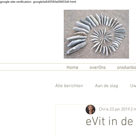
google-site-verification: googlefa84656fa69603df.html
Home
overOns
onsAanb
Alle berichten
Aan de slag
Uw
Chris
23 jan 2019
2 
eVit in de