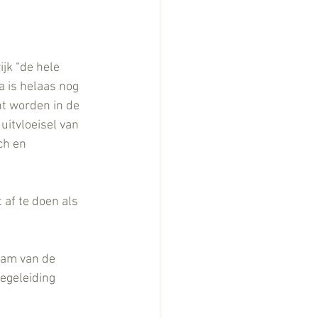
ijk “de hele 
a is helaas nog 
t worden in de 
itvloeisel van 
ch en 
af te doen als 
aam van de 
egeleiding 