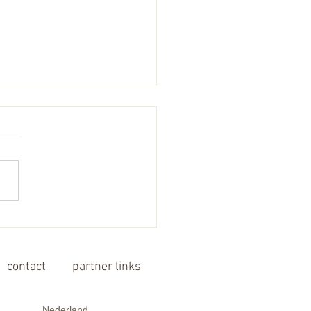
 we actually be looking at
ses wrongly?
contact
partner links
Nederland