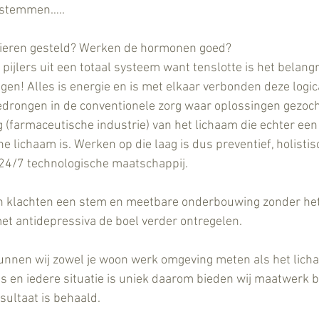
afstemmen…..
jnieren gesteld? Werken de hormonen goed? 
e pijlers uit een totaal systeem want tenslotte is het belangr
rijgen! Alles is energie en is met elkaar verbonden deze logic
edrongen in de conventionele zorg waar oplossingen gezoch
(farmaceutische industrie) van het lichaam die echter een u
 lichaam is. Werken op die laag is dus preventief, holistis
 24/7 technologische maatschappij.
n klachten een stem en meetbare onderbouwing zonder het 
et antidepressiva de boel verder ontregelen.  
kunnen wij zowel je woon werk omgeving meten als het lich
 en iedere situatie is uniek daarom bieden wij maatwerk b
sultaat is behaald.