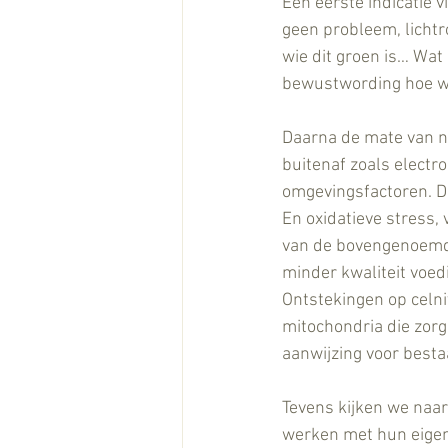
Een eerste indicatie 
geen probleem, lichtr
wie dit groen is… Wat
bewustwording hoe w
Daarna de mate van nit
buitenaf zoals electr
omgevingsfactoren. D
En oxidatieve stress, 
van de bovengenoemde 
minder kwaliteit voe
Ontstekingen op celn
mitochondria die zor
aanwijzing voor besta
Tevens kijken we naa
werken met hun eigen 