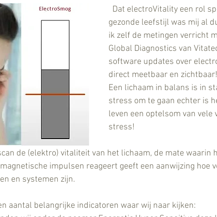
  Dat electroVitality een rol speelt in een 
gezonde leefstijl was mij al d
ik zelf de metingen verricht 
Global Diagnostics van Vitate
software updates over electr
direct meetbaar en zichtbaar
Een lichaam in balans is in s
stress om te gaan echter is 
leven een optelsom van vele 
stress!
an de (elektro) vitaliteit van het lichaam, de mate waarin 
omagnetische impulsen reageert geeft een aanwijzing hoe v
nen en systemen zijn.
en aantal belangrijke indicatoren waar wij naar kijken: