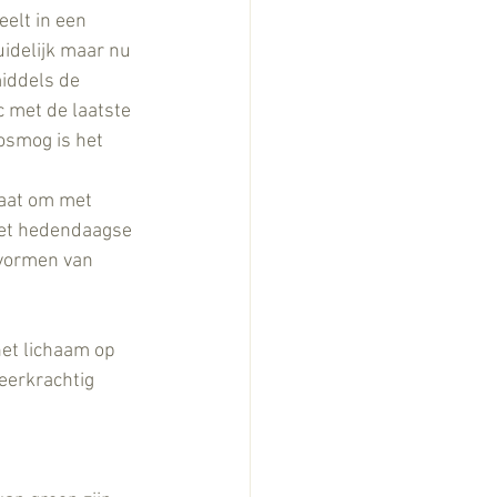
uidelijk maar nu 
middels de 
c met de laatste 
osmog is het 
!
taat om met 
het hedendaagse 
vormen van 
het lichaam op 
eerkrachtig 