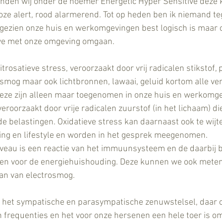
vinden wij onder de noemer Energetic Hyper Sensitive deze k
oze alert, rood alarmerend. Tot op heden ben ik niemand t
 gezien onze huis en werkomgevingen best logisch is maar o
e met onze omgeving omgaan.
rosatieve stress, veroorzaakt door vrij radicalen stikstof, 
osmog maar ook lichtbronnen, lawaai, geluid kortom alle ve
eze zijn alleen maar toegenomen in onze huis en werkomg
veroorzaakt door vrije radicalen zuurstof (in het lichaam) die
belastingen. Oxidatieve stress kan daarnaast ook te wijte
ding en lifestyle en worden in het gesprek meegenomen.
iveau is een reactie van het immuunsysteem en de daarbij 
gen voor de energiehuishouding. Deze kunnen we ook meten 
an van electrosmog. 
r het sympatische en parasympatische zenuwstelsel, daar 
frequenties en het voor onze hersenen een hele toer is om