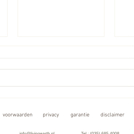
5G - Switched On
Could
viru
voorwaarden
privacy
garantie
disclaimer
info@livingearth.nl
Tel : (035) 685 4008