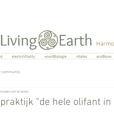
Living Earth
Harmon
od
electroVitality
woonBiologie
vitatec
ecoBouw
 community
minuten om te lezen
 praktijk “de hele olifant in