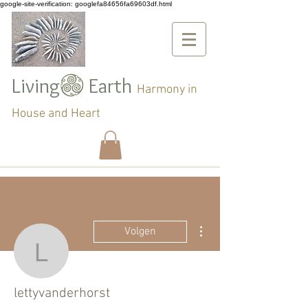
google-site-verification: googlefa84656fa69603df.html
Living Earth
Harmony in
House and Heart
Meer acties
Volgen
lettyvanderhorst
lettyvanderhorst