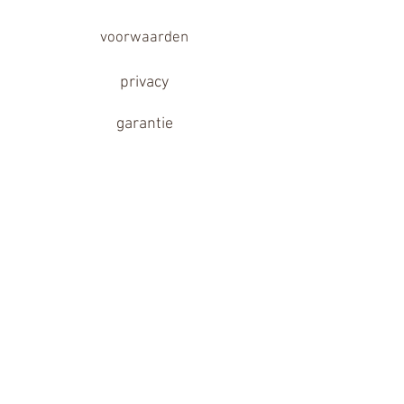
voorwaarden
privacy
garantie
disclaimer
contact
partner links
Follow
info@livingearth.nl
Tel :
(035) 685 4008