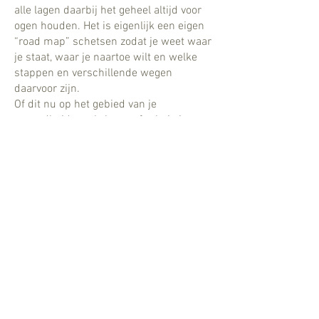
alle lagen daarbij het geheel altijd voor
ogen houden. Het is eigenlijk een eigen
“road map” schetsen zodat je weet waar
je staat, waar je naartoe wilt en welke
stappen en verschillende wegen
daarvoor zijn.
Of dit nu op het gebied van je
gezondheid, werk, leven of relatie is
maakt daarin niet uit.
Omdat jij de spil in dat alles bent en dit
zich dus in alle facetten uit. Ieder mens
is uniek en ieder pad (“road map”) dus
ook.
home
nieuwsbrief
voorwaarden