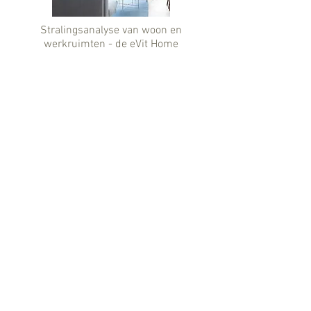
Stralingsanalyse van woon en
werkruimten - de eVit Home
5G - the 5 burning questions over 5G in
2019
5G - Turn up the Power
Ontdek de wereld van Living